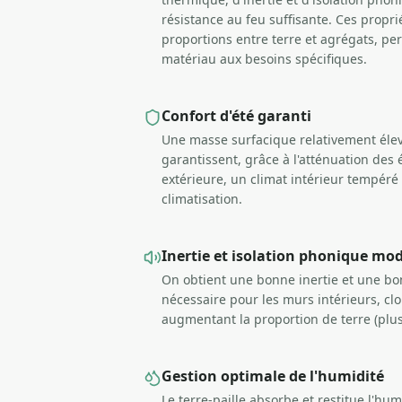
résistance au feu suffisante. Ces propri
proportions entre terre et agrégats, pe
matériau aux besoins spécifiques.
Confort d'été garanti
Une masse surfacique relativement élev
garantissent, grâce à l'atténuation des
extérieure, un climat intérieur tempéré 
climatisation.
Inertie et isolation phonique mo
On obtient une bonne inertie et une bo
nécessaire pour les murs intérieurs, clo
augmentant la proportion de terre (plu
Gestion optimale de l'humidité
Le terre-paille absorbe et restitue l'hu