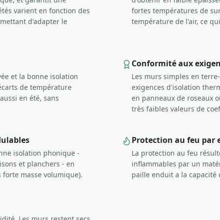
étés varient en fonction des
fortes températures de sur
rmettant d'adapter le
température de l'air, ce qu
Conformité aux exige
ée et la bonne isolation
Les murs simples en terre
 écarts de température
exigences d'isolation ther
aussi en été, sans
en panneaux de roseaux ou 
très faibles valeurs de coef
dulables
Protection au feu par
nne isolation phonique -
La protection au feu résul
isons et planchers - en
inflammables par un matéri
s forte masse volumique).
paille enduit a la capacité 
midité. Les murs restent secs