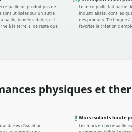
erre-paille ne produit pas de
Le terre-paille fait partie
e sont utilisées sur un autre
industrialisés, dont les qu
a paille, biodégradable, est
des produits. Technique à fo
ne à la terre. Il ne reste que
favorise la création d'emplo
mances physiques et the
Murs isolants haute 
quilibrées d'isolation
Les murs en terre-paille i
ique, et garantit une
d'obtenir en faible épaiss