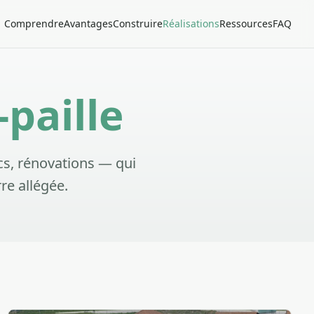
Comprendre
Avantages
Construire
Réalisations
Ressources
FAQ
-paille
cs, rénovations — qui
rre allégée.