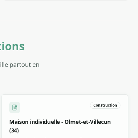
tions
ille partout en
Construction
Maison individuelle - Olmet-et-Villecun
(34)